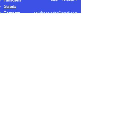
Panadería
Galería
Contacto
delielchapincito@gmail.com
168 Lexington Ave. Nueva York, NY 10016
Política de