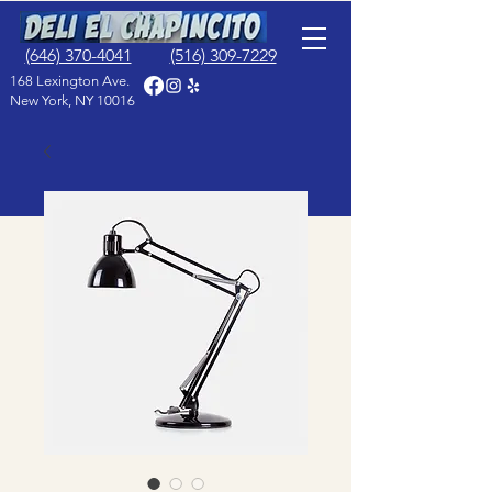
(646) 370-4041
(516) 309-7229
168 Lexington Ave.
New York, NY 10016