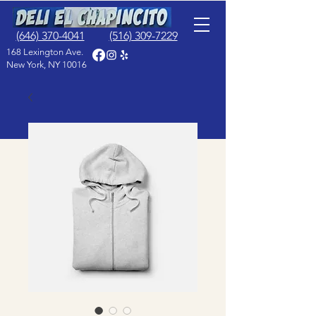
(646) 370-4041
(516) 309-7229
168 Lexington Ave.
New York, NY 10016