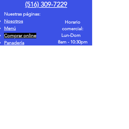
generar confianza y asegurar a sus
(516) 309-7229
una excelente manera de generar
clientes que pueden comprar con
confianza y asegurar a sus clientes
confianza.
Nuestras páginas:
que pueden comprarle con confianza.
Nosotros
Horario
Menú
comercial:
Lun-Dom
Comprar online
8am - 10:30pm
Panadería
Galería
Contacto
delielchapincito@gmail.com