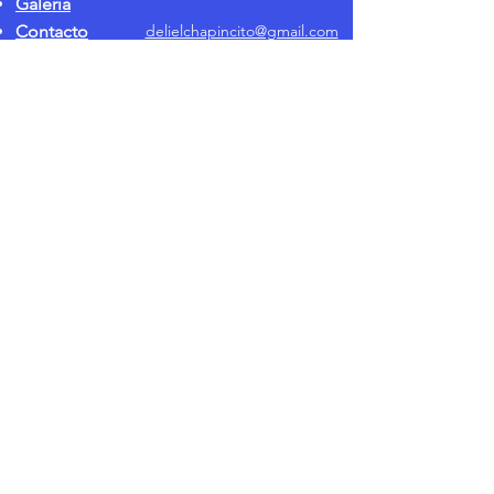
Galería
Contacto
delielchapincito@gmail.com
168 Lexington Ave. Nueva York, NY 10016
Política de
privacidad