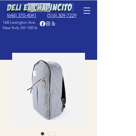
(646) 370-4041
(516) 309-7229
168 Lexington Ave.
New York, NY 10016